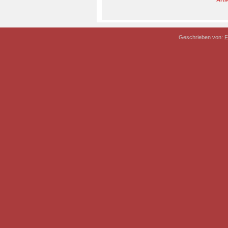
Geschrieben von:
F