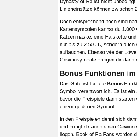
Dynasty of Ra ist nicht unbedingt 
Linieneinsätze können zwischen 2
Doch entsprechend hoch sind nat
Kartensymbolen kannst du 1.000
Katzenmaske, eine Halskette und 
nur bis zu 2.500 €, sondern auch
auftauchen. Ebenso wie der Löwe 
Gewinnsymbole bringen dir dann 
Bonus Funktionen im 
Das Gute ist für alle
Bonus Funkt
Symbol verantwortlich. Es ist ein
bevor die Freispiele dann starte
einem goldenen Symbol.
In den Freispielen dehnt sich da
und bringt dir auch einen Gewinn
liegen. Book of Ra Fans werden 