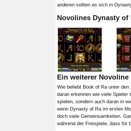
anderen sollten es sich in Dynast
Novolines Dynasty of
Ein weiterer Novoline
Wie beliebt Book of Ra unter den
daran erkennen wie viele Spieler 
spielen, sondern auch daran in wie
wenn Dynasty of Ra im ersten Mo
doch viele Gemeinsamkeiten. Ga
während der Freispiele, dass für 