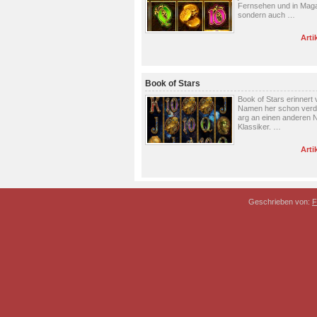
Fernsehen und in Maga
sondern auch …
Arti
Book of Stars
Book of Stars erinnert
Namen her schon ver
arg an einen anderen 
Klassiker. …
Arti
Geschrieben von:
F