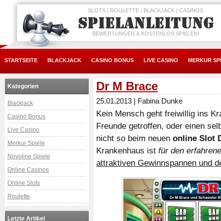
SLOTS | ROULETTE | BLACKJACK | CASINOS
BEWERTUNGEN & KOSTENLOS SPIELEN!
STARTSEITE
BLACKJACK
CASINO BONUS
LIVE CASINO
MERKUR SP
Dr M Brace
Kategorien
25.01.2013
|
Fabina Dunke
Blackjack
Kein Mensch geht freiwillig ins 
Casino Bonus
Freunde getroffen, oder einen selb
Live Casino
nicht so beim neuen
online Slot 
Merkur Spiele
Krankenhaus ist
für den erfahrene
Novoline Spiele
attraktiven Gewinnspannen und 
Online Casinos
Online Slots
Roulette
Letzte Artikel