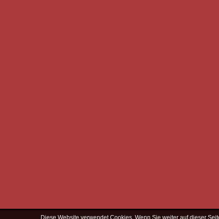
Diese Website verwendet Cookies. Wenn Sie weiter auf dieser Sei