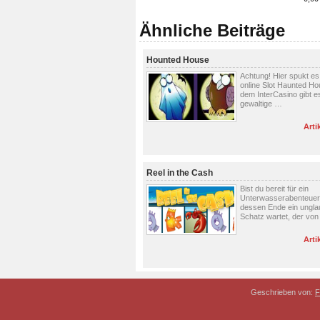
Ähnliche Beiträge
Hounted House
Achtung! Hier spukt es
online Slot Haunted H
dem InterCasino gibt e
gewaltige …
Arti
Reel in the Cash
Bist du bereit für ein
Unterwasserabenteuer
dessen Ende ein ungla
Schatz wartet, der vo
Arti
Geschrieben von:
F