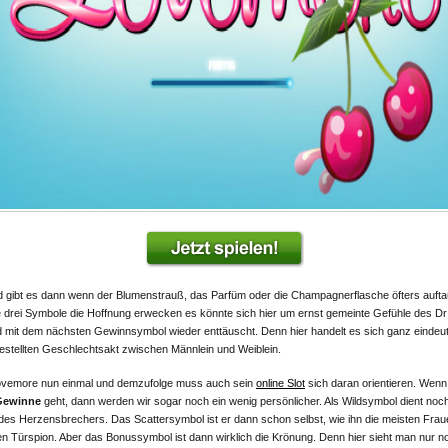
 gibt es dann wenn der Blumenstrauß, das Parfüm oder die Champagnerflasche öfters auft
 drei Symbole die Hoffnung erwecken es könnte sich hier um ernst gemeinte Gefühle des D
d mit dem nächsten Gewinnsymbol wieder enttäuscht. Denn hier handelt es sich ganz eindeu
estellten Geschlechtsakt zwischen Männlein und Weiblein.
Lovemore nun einmal und demzufolge muss auch sein
online Slot
sich daran orientieren. Wen
 Gewinne
geht, dann werden wir sogar noch ein wenig persönlicher. Als Wildsymbol dient noc
es Herzensbrechers. Das Scattersymbol ist er dann schon selbst, wie ihn die meisten Frau
n Türspion. Aber das Bonussymbol ist dann wirklich die Krönung. Denn hier sieht man nur n