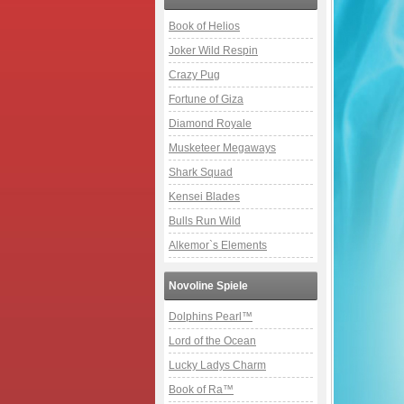
Book of Helios
Joker Wild Respin
Crazy Pug
Fortune of Giza
Diamond Royale
Musketeer Megaways
Shark Squad
Kensei Blades
Bulls Run Wild
Alkemor`s Elements
Novoline Spiele
Dolphins Pearl™
Lord of the Ocean
Lucky Ladys Charm
Book of Ra™