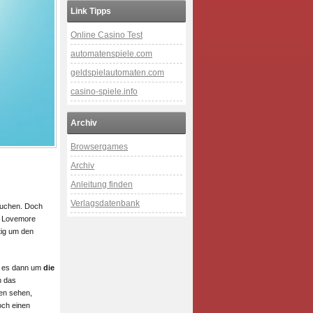
Link Tipps
Online Casino Test
automatenspiele.com
geldspielautomaten.com
casino-spiele.info
Archiv
Browsergames
Archiv
Anleitung finden
Verlagsdatenbank
auchen. Doch
r Lovemore
tig um den
n es dann um
die
h das
en sehen,
och einen