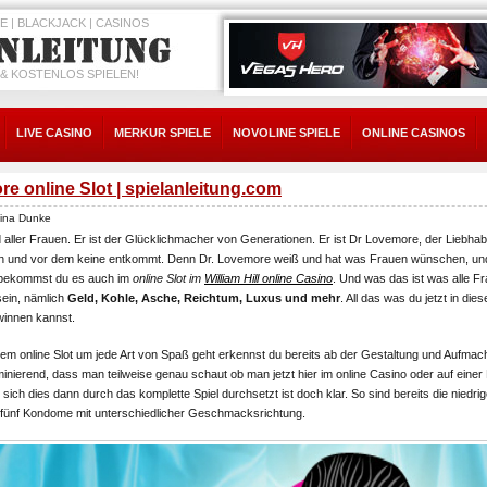
E | BLACKJACK | CASINOS
 KOSTENLOS SPIELEN!
LIVE CASINO
MERKUR SPIELE
NOVOLINE SPIELE
ONLINE CASINOS
e online Slot | spielanleitung.com
ina Dunke
d aller Frauen. Er ist der Glücklichmacher von Generationen. Er ist Dr Lovemore, der Liebha
n und vor dem keine entkommt. Denn Dr. Lovemore weiß und hat was Frauen wünschen, un
 bekommst du es auch im
online Slot im
William Hill online Casino
. Und was das ist was alle F
 sein, nämlich
Geld, Kohle, Asche, Reichtum, Luxus und mehr
. All das was du jetzt in die
winnen kannst.
em online Slot um jede Art von Spaß geht erkennst du bereits ab der Gestaltung und Aufmac
inierend, dass man teilweise genau schaut ob man jetzt hier im online Casino oder auf einer 
 sich dies dann durch das komplette Spiel durchsetzt ist doch klar. So sind bereits die niedri
ünf Kondome mit unterschiedlicher Geschmacksrichtung.