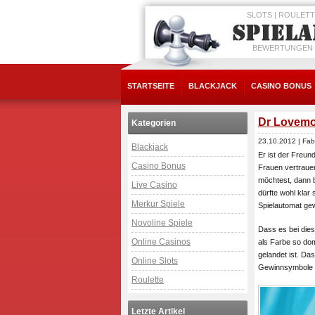
SLOTS | ROULETT
BEWERTUNGEN &
STARTSEITE
BLACKJACK
CASINO BONUS
Dr Lovemor
Kategorien
23.10.2012
|
Fab
Blackjack
Er ist der Freun
Casino Bonus
Frauen vertraue
möchtest, dann
Live Casino
dürfte wohl klar
Merkur Spiele
Spielautomat ge
Novoline Spiele
Dass es bei dies
Online Casinos
als Farbe so dom
gelandet ist. Das
Online Slots
Gewinnsymbole f
Roulette
Letzte Artikel