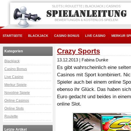
SLOTS | ROULETTE | BLACKJACK | CASINOS
BEWERTUNGEN & KOSTENLOS SPIELEN!
STARTSEITE
BLACKJACK
CASINO BONUS
LIVE CASINO
MERKUR SP
Crazy Sports
Kategorien
13.12.2013
|
Fabina Dunke
Blackjack
Es gibt wahrscheinlich eine selte
Casino Bonus
Casinos mit Sport kombiniert. Ni
Live Casino
Spieler auch bei einem online Sp
Merkur Spiele
ebenso ihr Glück. Das haben sich
Novoline Spiele
Euro gedacht und beides in einem
Online Casinos
online Slot.
Online Slots
Roulette
Letzte Artikel