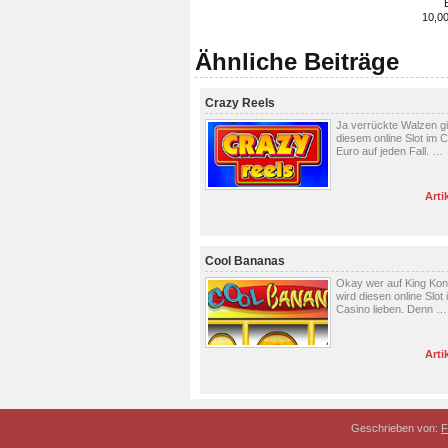
10,0
Ähnliche Beiträge
Crazy Reels
Ja verrückte Walzen gi
diesem online Slot im 
Euro auf jeden Fall. …
Arti
Cool Bananas
Okay wer auf King Kon
wird diesen online Slot
Casino lieben. Denn …
Arti
Geschrieben von:
F