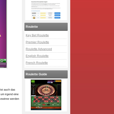
Roulette
Key Bet Roulette
Premier Roulette
Roulette Advanced
English Roulette
French Roulette
Roulette Guide
ist auch das
 um irgend eine
 Gewinne werden