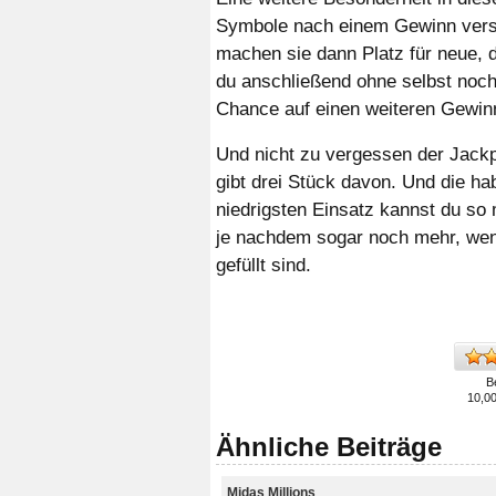
Symbole nach einem Gewinn versch
machen sie dann Platz für neue, 
du anschließend ohne selbst noch
Chance auf einen weiteren Gewin
Und nicht zu vergessen der Jackp
gibt drei Stück davon. Und die ha
niedrigsten Einsatz kannst du s
je nachdem sogar noch mehr, wen
gefüllt sind.
B
10,0
Ähnliche Beiträge
Midas Millions