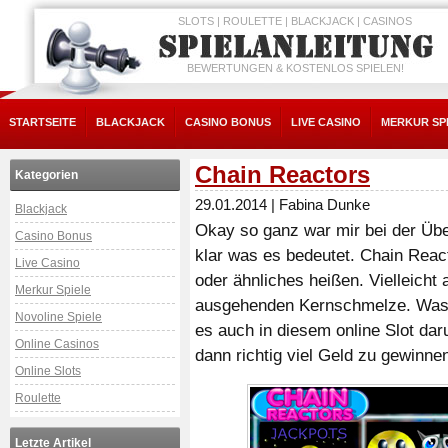
SLOTS | ROULETTE | BLACKJACK | CASINOS
BEWERTUNGEN & KOSTENLOS SPIELEN!
STARTSEITE
BLACKJACK
CASINO BONUS
LIVE CASINO
MERKUR SP
Chain Reactors
Kategorien
29.01.2014
|
Fabina Dunke
Blackjack
Okay so ganz war mir bei der Üb
Casino Bonus
klar was es bedeutet. Chain Reac
Live Casino
oder ähnliches heißen. Vielleicht
Merkur Spiele
ausgehenden Kernschmelze. Was 
Novoline Spiele
es auch in diesem online Slot da
Online Casinos
dann richtig viel Geld zu gewinne
Online Slots
Roulette
Letzte Artikel