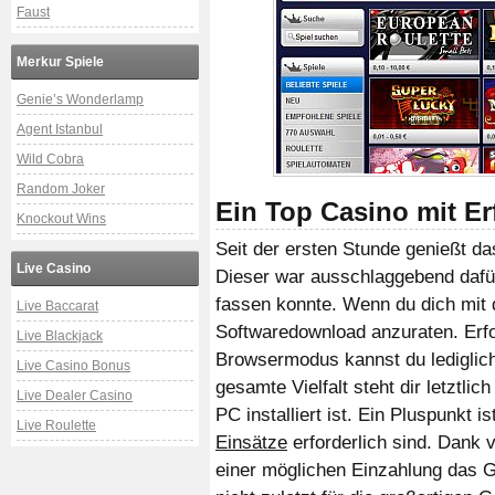
Faust
Merkur Spiele
Genie’s Wonderlamp
Agent Istanbul
Wild Cobra
Random Joker
Ein Top Casino mit E
Knockout Wins
Seit der ersten Stunde genießt d
Live Casino
Dieser war ausschlaggebend dafür
fassen konnte. Wenn du dich mit 
Live Baccarat
Softwaredownload anzuraten. Erfor
Live Blackjack
Browsermodus kannst du lediglich 
Live Casino Bonus
gesamte Vielfalt steht dir letztli
Live Dealer Casino
PC installiert ist. Ein Pluspunkt i
Live Roulette
Einsätze
erforderlich sind. Dank
einer möglichen Einzahlung das Ge