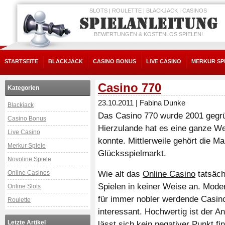
SLOTS | ROULETTE | BLACKJACK | CASINOS
BEWERTUNGEN & KOSTENLOS SPIELEN!
STARTSEITE
BLACKJACK
CASINO BONUS
LIVE CASINO
MERKUR SP
Casino 770
Kategorien
23.10.2011
|
Fabina Dunke
Blackjack
Das Casino 770 wurde 2001 gegrün
Casino Bonus
Hierzulande hat es eine ganze We
Live Casino
konnte. Mittlerweile gehört die M
Merkur Spiele
Glücksspielmarkt.
Novoline Spiele
Online Casinos
Wie alt das
Online Casino
tatsäch
Spielen in keiner Weise an. Mode
Online Slots
für immer nobler werdende Casin
Roulette
interessant. Hochwertig ist der A
Letzte Artikel
lässt sich kein negativer Punkt fi