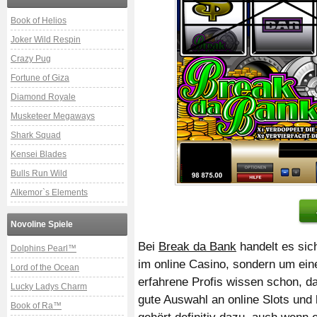
Book of Helios
Joker Wild Respin
Crazy Pug
Fortune of Giza
Diamond Royale
Musketeer Megaways
Shark Squad
Kensei Blades
Bulls Run Wild
Alkemor`s Elements
Novoline Spiele
Bei
Break da Bank
handelt es sic
Dolphins Pearl™
im online Casino, sondern um ei
Lord of the Ocean
erfahrene Profis wissen schon, da
Lucky Ladys Charm
gute Auswahl an online Slots und 
Book of Ra™