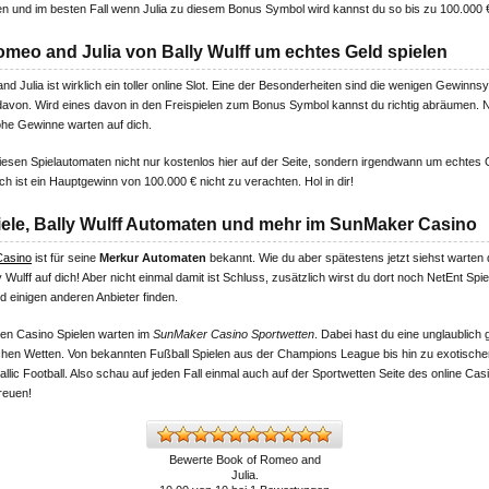
en und im besten Fall wenn Julia zu diesem Bonus Symbol wird kannst du so bis zu 100.000
meo and Julia von Bally Wulff um echtes Geld spielen
d Julia ist wirklich ein toller online Slot. Eine der Besonderheiten sind die wenigen Gewinnsy
avon. Wird eines davon in den Freispielen zum Bonus Symbol kannst du richtig abräumen. Ni
he Gewinne warten auf dich.
iesen Spielautomaten nicht nur kostenlos hier auf der Seite, sondern irgendwann um echtes G
ch ist ein Hauptgewinn von 100.000 € nicht zu verachten. Hol in dir!
ele, Bally Wulff Automaten und mehr im SunMaker Casino
asino
ist für seine
Merkur Automaten
bekannt. Wie du aber spätestens jetzt siehst warten 
ulff auf dich! Aber nicht einmal damit ist Schluss, zusätzlich wirst du dort noch NetEnt Spiel
d einigen anderen Anbieter finden.
en Casino Spielen warten im
SunMaker Casino Sportwetten
. Dabei hast du eine unglaublich
chen Wetten. Von bekannten Fußball Spielen aus der Champions League bis hin zu exotische
allic Football. Also schau auf jeden Fall einmal auch auf der Sportwetten Seite des online Cas
ereuen!
Bewerte
Book of Romeo and
Julia
.