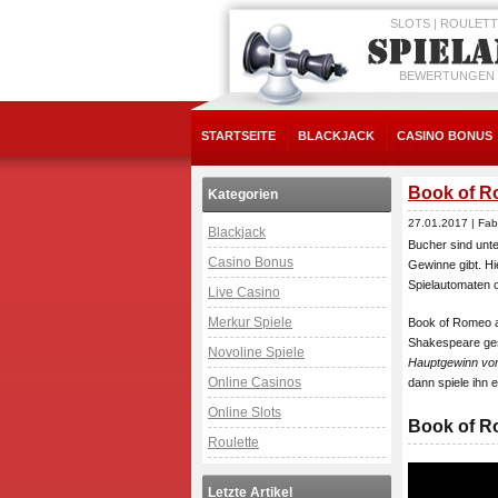
SLOTS | ROULETT
BEWERTUNGEN &
STARTSEITE
BLACKJACK
CASINO BONUS
Book of R
Kategorien
27.01.2017
|
Fab
Blackjack
Bucher sind unte
Casino Bonus
Gewinne gibt. H
Spielautomaten o
Live Casino
Merkur Spiele
Book of Romeo an
Shakespeare gesc
Novoline Spiele
Hauptgewinn von
Online Casinos
dann spiele ihn e
Online Slots
Book of Ro
Roulette
Letzte Artikel