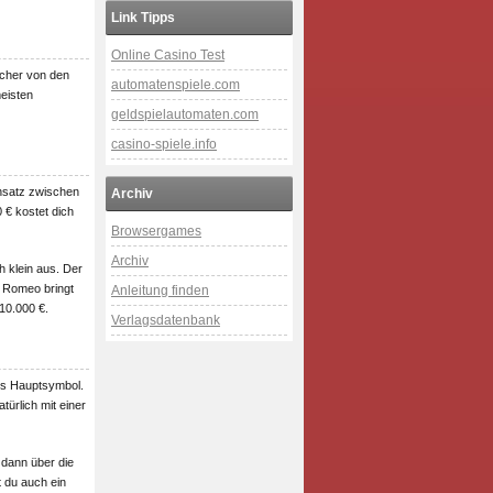
Link Tipps
Online Casino Test
icher von den
automatenspiele.com
eisten
geldspielautomaten.com
casino-spiele.info
insatz zwischen
Archiv
 € kostet dich
Browsergames
Archiv
h klein aus. Der
. Romeo bringt
Anleitung finden
10.000 €.
Verlagsdatenbank
ls Hauptsymbol.
türlich mit einer
 dann über die
 du auch ein