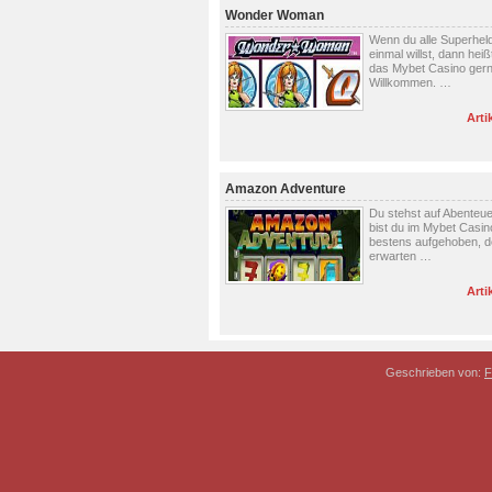
Wonder Woman
Wenn du alle Superhel
einmal willst, dann heiß
das Mybet Casino ger
Willkommen. …
Arti
Amazon Adventure
Du stehst auf Abenteu
bist du im Mybet Casin
bestens aufgehoben, d
erwarten …
Arti
Geschrieben von:
F