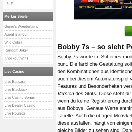
Faust
Merkur Spiele
Genie’s Wonderlamp
Agent Istanbul
Wild Cobra
Bobby 7s – so sieht Po
Random Joker
Bobby 7s
wurde im Stil eines mod
Knockout Wins
bunt. Die farbliche Gestaltung so
den Kombinationen aus identische
Live Casino
auch bei diesem Automatenspiel 
Live Baccarat
Features und Besonderheiten vers
Live Blackjack
Version
des Slots. Diese steht di
Live Casino Bonus
wenn du keine Registrierung durc
Live Dealer Casino
aus Bobbys. Genaue Werte entnim
Live Roulette
Tabelle. Auch die übrigen Motivke
diese ausfallen, hängt von einige
gleiche Bilder zu sehen sind. Dan