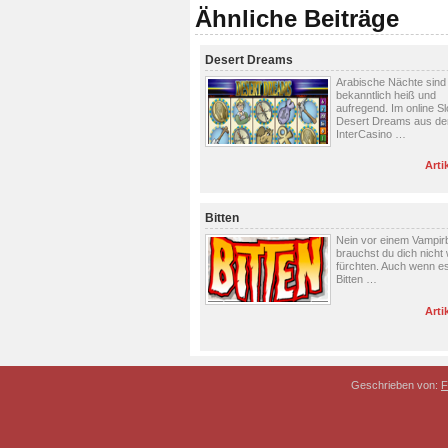
Ähnliche Beiträge
Desert Dreams
Arabische Nächte sind
bekanntlich heiß und
aufregend. Im online Sl
Desert Dreams aus d
InterCasino …
Arti
Bitten
Nein vor einem Vampir
brauchst du dich nicht 
fürchten. Auch wenn es
Bitten …
Arti
Geschrieben von:
F