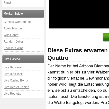
Faust
Merkur Spiele
Genie’s Wonderlamp
Agent Istanbul
Wild Cobra
Random Joker
Knockout Wins
Diese Extras erwarten
Quattro
Live Casino
Der Name ist bei Arizona Diamon
Live Baccarat
kannst du hier
bis zu vier Walzen
Live Blackjack
dir folglich vierfache Gewinncha
Live Casino Bonus
höher wird, liegt die Entscheidung
Live Dealer Casino
ein, selbst zu entscheiden, ob du e
Live Roulette
laufen lässt. Die Einstellung ist 
die Wette festgelegt werden. Pro 