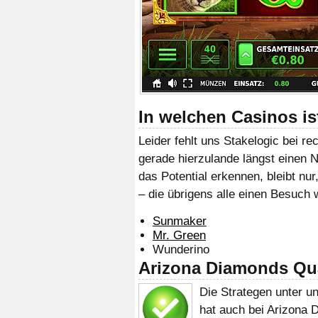
In welchen Casinos is
Leider fehlt uns Stakelogic bei re
gerade hierzulande längst einen
das Potential erkennen, bleibt nu
– die übrigens alle einen Besuch 
Sunmaker
Mr. Green
Wunderino
Arizona Diamonds Qua
Die Strategen unter un
hat auch bei Arizona