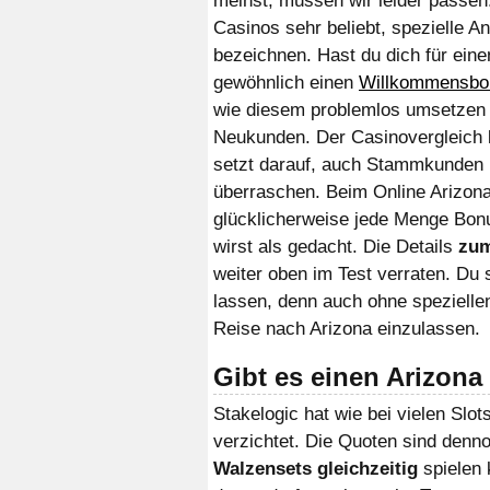
meinst, müssen wir leider passen.
Casinos sehr beliebt, spezielle 
bezeichnen. Hast du dich für einen
gewöhnlich einen
Willkommensbo
wie diesem problemlos umsetzen lä
Neukunden. Der Casinovergleich 
setzt darauf, auch Stammkunden i
überraschen. Beim Online Arizona
glücklicherweise jede Menge Bonu
wirst als gedacht. Die Details
zum
weiter oben im Test verraten. Du 
lassen, denn auch ohne speziellen
Reise nach Arizona einzulassen.
Gibt es einen Arizon
Stakelogic hat wie bei vielen Slo
verzichtet. Die Quoten sind denn
Walzensets gleichzeitig
spielen 