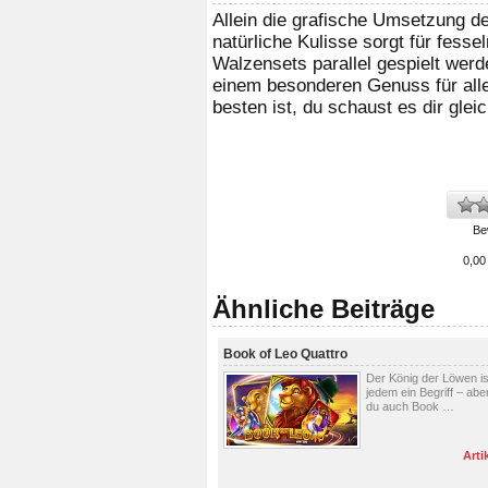
Allein die grafische Umsetzung d
natürliche Kulisse sorgt für fess
Walzensets parallel gespielt wer
einem besonderen Genuss für alle
besten ist, du schaust es dir gleic
Be
0,00
Ähnliche Beiträge
Book of Leo Quattro
Der König der Löwen is
jedem ein Begriff – abe
du auch Book …
Arti