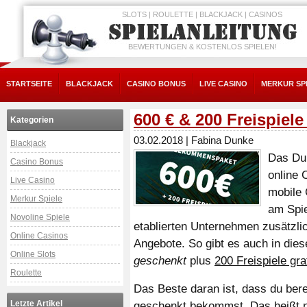
SLOTS | ROULETTE | BLACKJACK | CASINOS
BEWERTUNGEN & KOSTENLOS SPIELEN!
STARTSEITE
BLACKJACK
CASINO BONUS
LIVE CASINO
MERKUR SP
600 € & 200 Freispiele
Kategorien
03.02.2018
|
Fabina Dunke
Blackjack
Das Dun
Casino Bonus
online 
Live Casino
mobile 
Merkur Spiele
am Spie
Novoline Spiele
etablierten Unternehmen zusätzli
Online Casinos
Angebote. So gibt es auch in dies
Online Slots
geschenkt
plus
200 Freispiele gra
Roulette
Das Beste daran ist, dass du bere
Letzte Artikel
geschenkt bekommst. Das heißt n