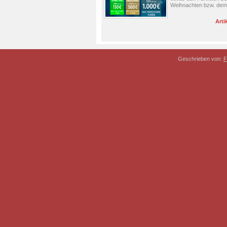
Weihnachten bzw. de
Arti
Geschrieben von:
F