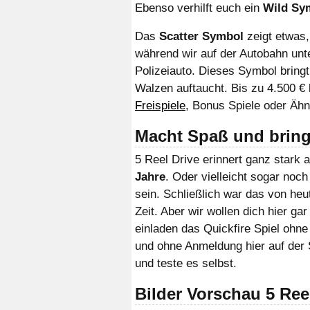
Ebenso verhilft euch ein
Wild Sy
Das
Scatter Symbol
zeigt etwas,
während wir auf der Autobahn unt
Polizeiauto. Dieses Symbol bring
Walzen auftaucht. Bis zu 4.500 € 
Freispiele
, Bonus Spiele oder Ähnl
Macht Spaß und bring
5 Reel Drive erinnert ganz stark 
Jahre
. Oder vielleicht sogar noch
sein. Schließlich war das von heu
Zeit. Aber wir wollen dich hier g
einladen das Quickfire Spiel ohne
und ohne Anmeldung hier auf der S
und teste es selbst.
Bilder Vorschau 5 Ree