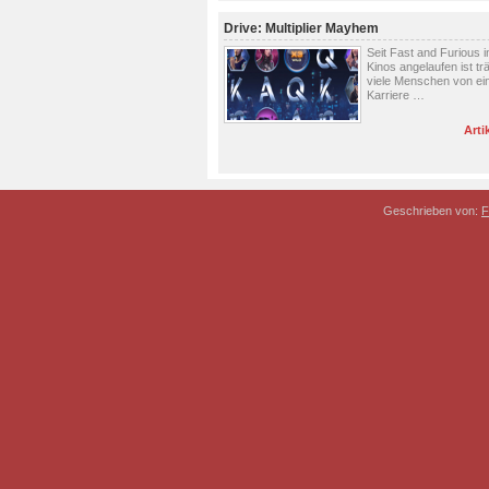
Drive: Multiplier Mayhem
Seit Fast and Furious i
Kinos angelaufen ist t
viele Menschen von ei
Karriere …
Arti
Geschrieben von:
F