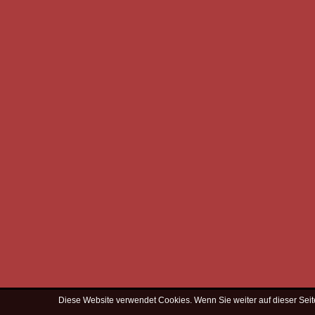
Diese Website verwendet Cookies. Wenn Sie weiter auf dieser Sei