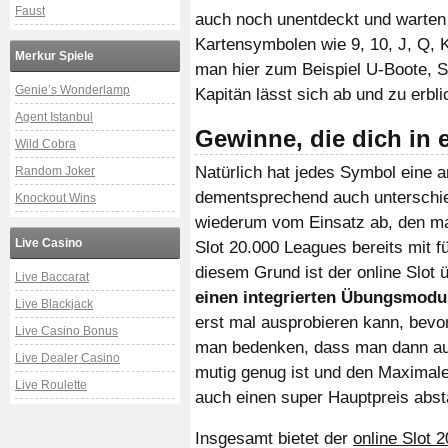
Faust
auch noch unentdeckt und warten 
Kartensymbolen wie 9, 10, J, Q, K
Merkur Spiele
man hier zum Beispiel U-Boote, S
Genie’s Wonderlamp
Kapitän lässt sich ab und zu erbl
Agent Istanbul
Gewinne, die dich in 
Wild Cobra
Natürlich hat jedes Symbol eine a
Random Joker
dementsprechend auch unterschi
Knockout Wins
wiederum vom Einsatz ab, den ma
Live Casino
Slot 20.000 Leagues bereits mit f
diesem Grund ist der online Slot 
Live Baccarat
einen integrierten Übungsmodu
Live Blackjack
erst mal ausprobieren kann, bevor
Live Casino Bonus
man bedenken, dass man dann au
Live Dealer Casino
mutig genug ist und den Maximale
Live Roulette
auch einen super Hauptpreis abs
Insgesamt bietet der
online Slot 