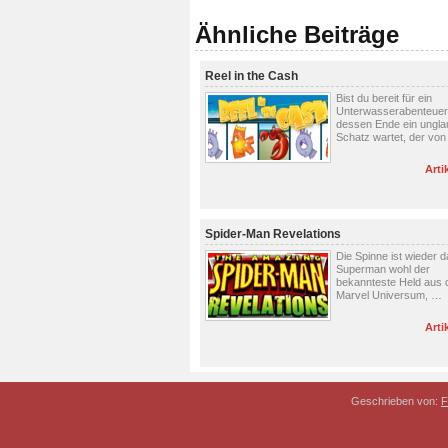
Ähnliche Beiträge
Reel in the Cash
Bist du bereit für ein
Unterwasserabenteuer
dessen Ende ein ungla
Schatz wartet, der vo
Arti
Spider-Man Revelations
Die Spinne ist wieder 
Superman wohl der
bekannteste Held aus
Marvel Universum, …
Arti
Geschrieben von:
F