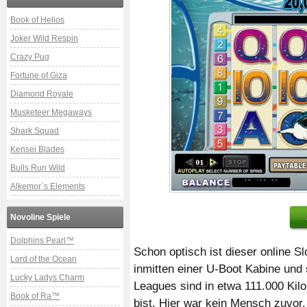
Book of Helios
Joker Wild Respin
Crazy Pug
Fortune of Giza
Diamond Royale
Musketeer Megaways
Shark Squad
Kensei Blades
Bulls Run Wild
Alkemor`s Elements
Novoline Spiele
Dolphins Pearl™
Schon optisch ist dieser online Sl
Lord of the Ocean
inmitten einer U-Boot Kabine und
Lucky Ladys Charm
Leagues sind in etwa 111.000 Kil
Book of Ra™
bist. Hier war kein Mensch zuvor