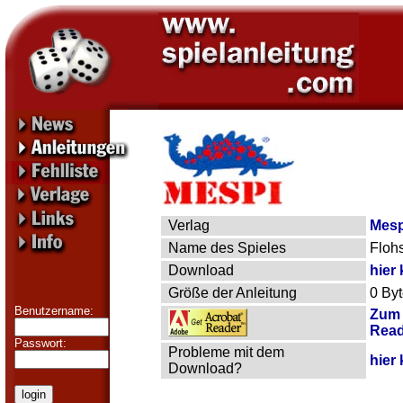
Verlag
Mesp
Name des Spieles
Flohs
Download
hier 
Größe der Anleitung
0 By
Benutzername:
Zum 
Read
Passwort:
Probleme mit dem
hier 
Download?