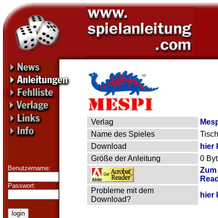
Verlag
Mesp
Name des Spieles
Tisch
Download
hier 
Größe der Anleitung
0 By
Benutzername:
Zum 
Read
Passwort:
Probleme mit dem
hier 
Download?