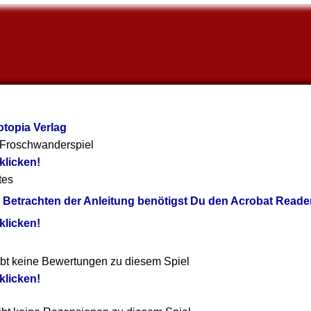
topia Verlag
Froschwanderspiel
 klicken!
tes
Betrachten der Anleitung benötigst Du den Acrobat Reader
 klicken!
ibt keine Bewertungen zu diesem Spiel
 klicken!