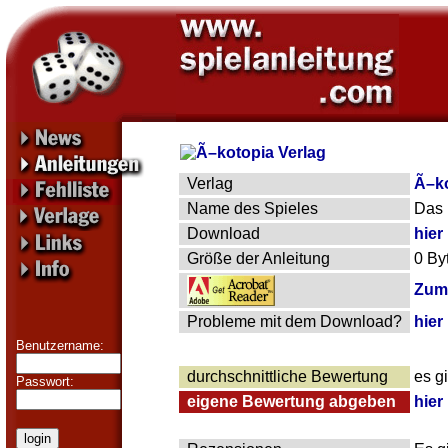
Verlag
Ã–ko
Name des Spieles
Das 
Download
hier
Größe der Anleitung
0 By
Zum 
Probleme mit dem Download?
hier
Benutzername:
durchschnittliche Bewertung
es g
Passwort:
eigene Bewertung abgeben
hier