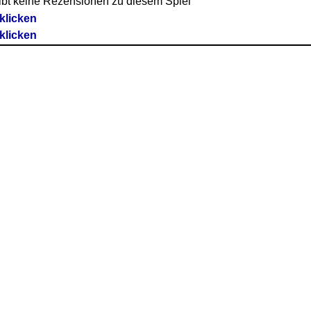
ibt keine Rezensionen zu diesem Spiel
 klicken
 klicken