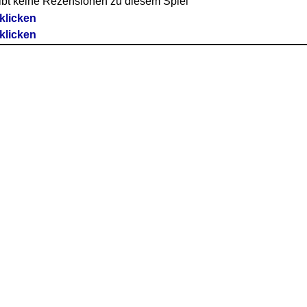
ibt keine Rezensionen zu diesem Spiel
 klicken
 klicken