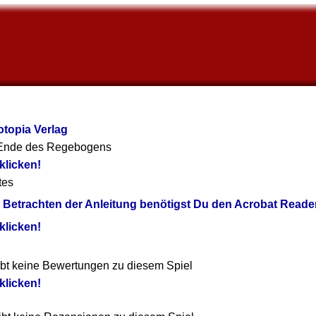
topia Verlag
Ende des Regebogens
 klicken!
tes
Betrachten der Anleitung benötigst Du den Acrobat Reader
 klicken!
ibt keine Bewertungen zu diesem Spiel
 klicken!