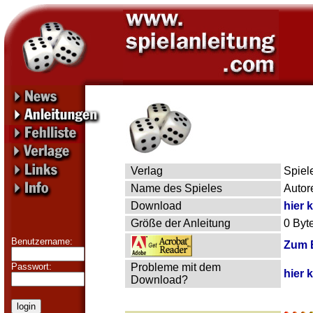
Verlag
Spiel
Name des Spieles
Autor
Download
hier 
Größe der Anleitung
0 Byt
Benutzername:
Zum B
Passwort:
Probleme mit dem
hier 
Download?