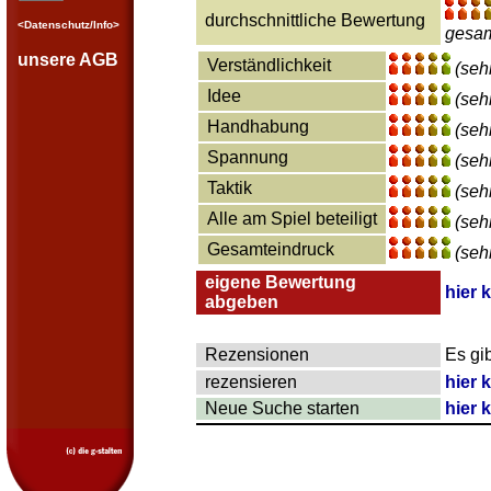
durchschnittliche Bewertung
<Datenschutz/Info>
gesam
unsere AGB
Verständlichkeit
(seh
Idee
(seh
Handhabung
(seh
Spannung
(seh
Taktik
(seh
Alle am Spiel beteiligt
(seh
Gesamteindruck
(seh
eigene Bewertung
hier 
abgeben
Rezensionen
Es gi
rezensieren
hier 
Neue Suche starten
hier 