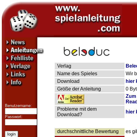
Verlag
Bele
Name des Spieles
Wir 
Download
hier 
Größe der Anleitung
0 By
Zum 
Read
Benutzername:
Probleme mit dem
hier 
Download?
Passwort:
durchschnittliche Bewertung
es g