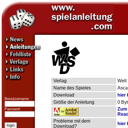
Verlag
Welt 
Name des Spieles
Asca
Download
hier 
Benutzername:
Größe der Anleitung
0 By
Zum 
Passwort:
Read
Probleme mit dem
hier 
Download?