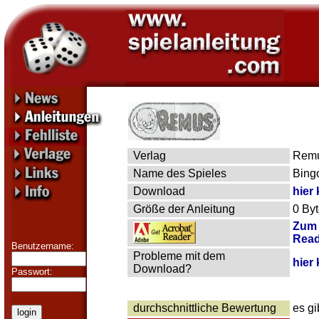
Verlag
Rem
Name des Spieles
Bing
Download
hier 
Größe der Anleitung
0 By
Zum 
Read
Benutzername:
Probleme mit dem
hier 
Download?
Passwort:
durchschnittliche Bewertung
es g