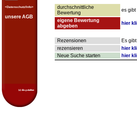
durchschnittliche
<Datenschutz/Info>
es gib
Bewertung
unsere AGB
eigene Bewertung
hier kl
abgeben
Rezensionen
Es gib
rezensieren
hier kl
Neue Suche starten
hier kl