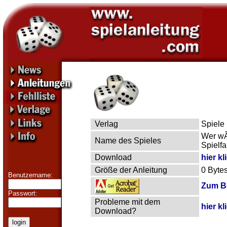
Verlag
Spiele 
Wer wÃ
Name des Spieles
Spielfa
Download
hier kl
Größe der Anleitung
0 Byte
Benutzername:
Zum Be
Passwort:
Probleme mit dem
hier kl
Download?