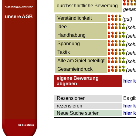
durchschnittliche Bewertung
<Datenschutz/Info>
gesam
unsere AGB
Verständlichkeit
(gut)
Idee
(seh
Handhabung
(seh
Spannung
(seh
Taktik
(seh
Alle am Spiel beteiligt
(seh
Gesamteindruck
(seh
eigene Bewertung
hier 
abgeben
Rezensionen
Es gi
rezensieren
hier 
Neue Suche starten
hier 