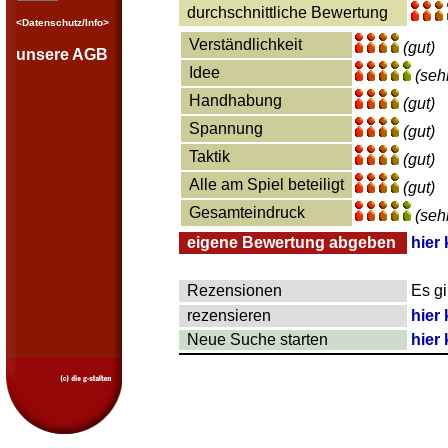
durchschnittliche Bewertung
<Datenschutz/Info>
Verständlichkeit
(gut)
unsere AGB
Idee
(seh
Handhabung
(gut)
Spannung
(gut)
Taktik
(gut)
Alle am Spiel beteiligt
(gut)
Gesamteindruck
(seh
eigene Bewertung abgeben
hier 
Rezensionen
Es g
rezensieren
hier 
Neue Suche starten
hier 