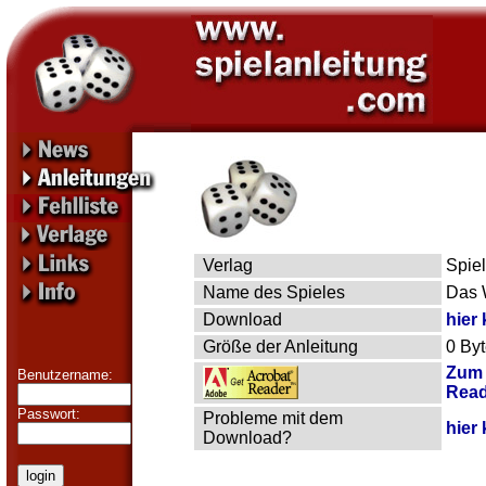
Verlag
Spiel
Name des Spieles
Das 
Download
hier 
Größe der Anleitung
0 By
Zum 
Benutzername:
Read
Passwort:
Probleme mit dem
hier 
Download?