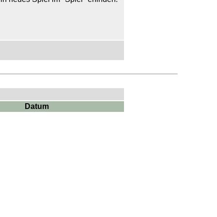
Datum