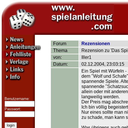
Forum
Rezensionen
Thema
Rezension zu 'Das Spi
von:
Iller1
Datum:
02.12.2004, 23:03:15
Ein Spiel mit Würfeln -
dem "Wolf und Schafe"-
spannende Spiele. Alt
spannende "Schatzsuch
allein oder mit anderen
langweilig werden.
Benutzername:
Der Preis mag abschreck
Ich bin völlig begeiste
Passwort:
Nur eines sollte man n
zu schade, man kann si
Was übrigens auch geht 