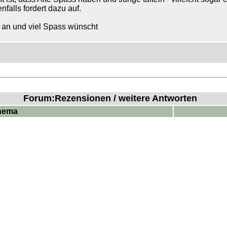
nfalls fordert dazu auf.
 an und viel Spass wünscht
Forum:Rezensionen / weitere Antworten
hema