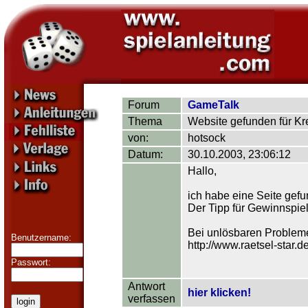
Forum
GameTalk
Thema
Website gefunden für Kr
von:
hotsock
Datum:
30.10.2003, 23:06:12
Hallo,
ich habe eine Seite gefu
Der Tipp für Gewinnspiel
Bei unlösbaren Probleme
Benutzername:
http://www.raetsel-star.d
Passwort:
Antwort
hier klicken!
verfassen