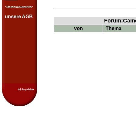
<Datenschutz/Info>
unsere AGB
Forum:GameT
von
Thema