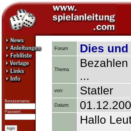
Dies und
Forum
Bezahlen 
Thema
...
Statler
von:
Benutzername:
01.12.200
Datum:
Passwort:
Hallo Leu