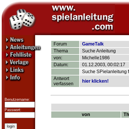
Forum
GameTalk
Thema
Suche Anleitung
von:
Michelle1986
Datum:
01.12.2003, 00:02:17
Suche SPielanleitung f
Antwort
hier klicken!
verfassen
Benutzername:
Passwort:
von
T