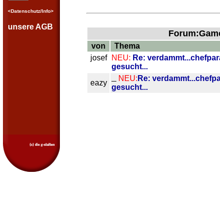
<Datenschutz/Info>
unsere AGB
Forum:GameT
von
Thema
josef
NEU:
Re: verdammt...chefpar
gesucht...
NEU:
Re: verdammt...chefpa
eazy
gesucht...