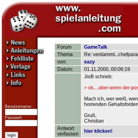
Forum
GameTalk
Thema
Re: verdammt...chefparan
von:
eazy
Datum:
01.11.2000, 00:06:19
JioB schrieb:
> ok... aber wenn der post
Mach ich, wer weiß, wen
horrenden Gehaltsforderun
Benutzername:
Gruß,
Passwort:
Christian
Antwort
hier klicken!
verfassen