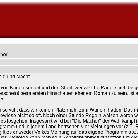
her'
Geld und Macht
on Karten sortiert und den Streit, wer welche Partei spielt bei
rscheint beim ersten Hinschauen eher ein Roman zu sein, ist abe
en.
 so voll, dass wir keinen Platz mehr zum Würfeln hatten. Das m
 sowieso nicht so oft. Nach einer Stunde Regeln wälzen waren w
 es losgehen. Insgesamt wird bei "Die Macher" der Wahlkampf 
ogramm und in jedem Land herrschen vier Meinungen vor (z.B. 
a gilt es entweder Volkes Meinung auf das eigene Programm abz
es Weiteren kann man sein Schattenkabinett einsetzen um die B