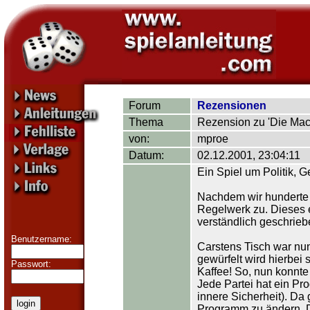
Forum
Rezensionen
Thema
Rezension zu 'Die Mac
von:
mproe
Datum:
02.12.2001, 23:04:11
Ein Spiel um Politik, 
Nachdem wir hunderte v
Regelwerk zu. Dieses e
verständlich geschrieb
Benutzername:
Carstens Tisch war nun
gewürfelt wird hierbei
Passwort:
Kaffee! So, nun konnte
Jede Partei hat ein Pr
innere Sicherheit). D
Programm zu ändern. D