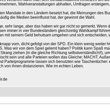
nnehmen, Wahlveranstaltungen abhalten, Umfragen ersteigern, 
ten Mandate in den Ländern besetzt hat, die Meinungen des 
äufig die Medien beeinflusst hat, der gewinnt die Wahl.
, sehr lange, aber das haben wir gar nicht so gemerkt. Wenn das
sen immer in vier Bundesländern gleichzeitig Wahlkampf führe
an mit seinem Geld behutsam umgehen und sich entscheiden, w
app vorn, dicht gefolgt von der SPD. Ein klein wenig weiter h
DS. Was wir von dem Spiel gelernt haben? Politik kann Spaß
rang ziehen (in die gleiche Richtung selbstverständlich!!), um 
scht sein und alle Parteien wollen das Gleiche: MACHT. Auße
 und Parteiprogramme lassen sich benutzten wie Taschentücher: 
h von ihnen distanzieren. Wie im echten Leben.
r.de