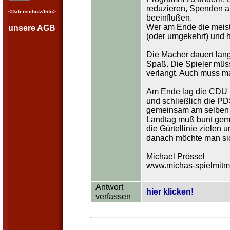
reduzieren, Spenden a
<Datenschutz/Info>
beeinflußen.
Wer am Ende die meis
unsere AGB
(oder umgekehrt) und h
Die Macher dauert lange
Spaß. Die Spieler müs
verlangt. Auch muss m
Am Ende lag die CDU kn
und schließlich die P
gemeinsam am selben St
Landtag muß bunt gemi
die Gürtellinie zielen
danach möchte man sic
Michael Prössel
www.michas-spielmitmi
Antwort
hier klicken!
verfassen